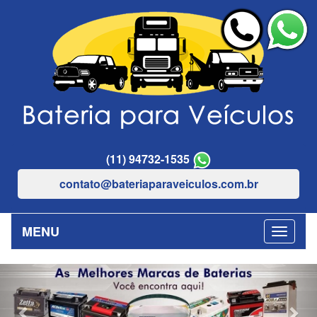
(11) 94732-1535
contato@bateriaparaveiculos.com.br
MENU
Previous
Nex