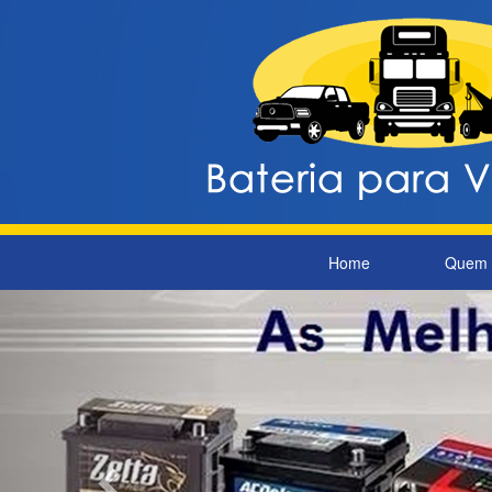
Home
Quem
Previous