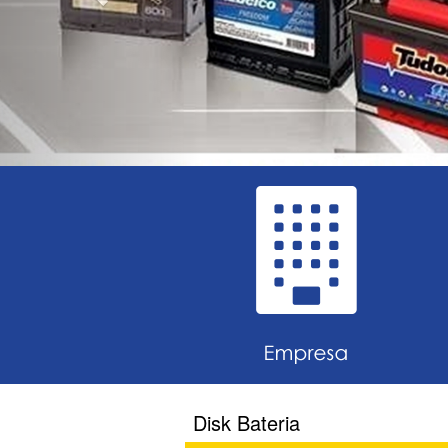
Disk Bateria