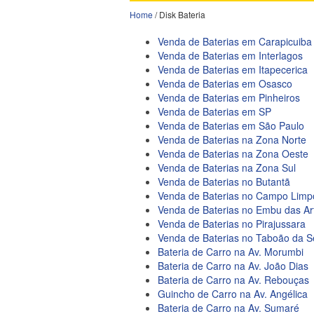
Home
/ Disk Bateria
Venda de Baterias em Carapicuiba
Venda de Baterias em Interlagos
Venda de Baterias em Itapecerica
Venda de Baterias em Osasco
Venda de Baterias em Pinheiros
Venda de Baterias em SP
Venda de Baterias em São Paulo
Venda de Baterias na Zona Norte
Venda de Baterias na Zona Oeste
Venda de Baterias na Zona Sul
Venda de Baterias no Butantã
Venda de Baterias no Campo Limp
Venda de Baterias no Embu das Ar
Venda de Baterias no Pirajussara
Venda de Baterias no Taboão da S
Bateria de Carro na Av. Morumbi
Bateria de Carro na Av. João Dias
Bateria de Carro na Av. Rebouças
Guincho de Carro na Av. Angélica
Bateria de Carro na Av. Sumaré